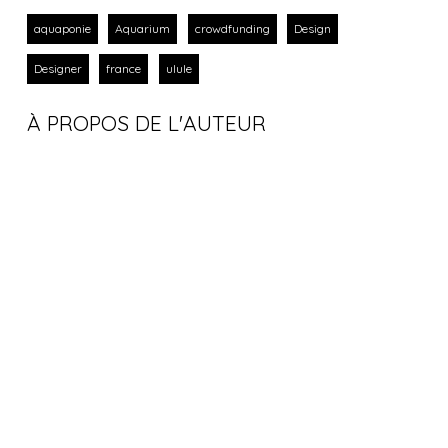
aquaponie
Aquarium
crowdfunding
Design
Designer
france
ulule
À PROPOS DE L'AUTEUR