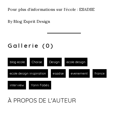
Pour plus d’informations sur l’école :
ESADSE
By
Blog Esprit Design
Gallerie (0)
blog ecole
Chaise
Design
ecole design
ecole design inspiration
esadse
evenement
france
interview
Yann Fabès
À PROPOS DE L'AUTEUR