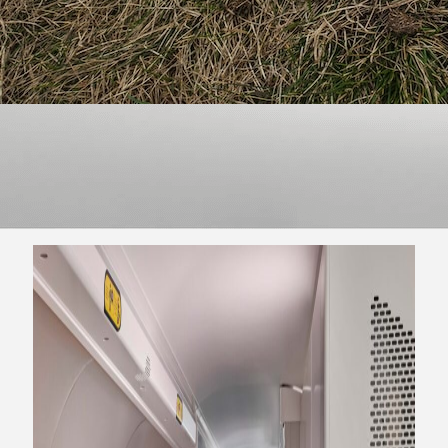
nouveau TGV M.
On vous invite à découvrir la suite du
projet. Parcourir la France à 320 km/h dans un cocon de
confort et d’élégance : telle est la promesse du futur TGV
INOUI, attendu en 2026. Plus qu’un simple train à grande
vitesse, cette cinquième génération, fruit d’une
collaboration entre Alstom, SNCF Voyageurs, et les agences
de design
AREP
et
Nendo
, réinvente le rapport au voyage
ferroviaire. On a prit le pari de vous faire un petit récap
pour que vous sachiez tout sur la partie design !
Au cœur de cette révolution, un design holistique, pensé
pour conjuguer esthétique, usages et technologies
durables. Vous montez avec nous ?