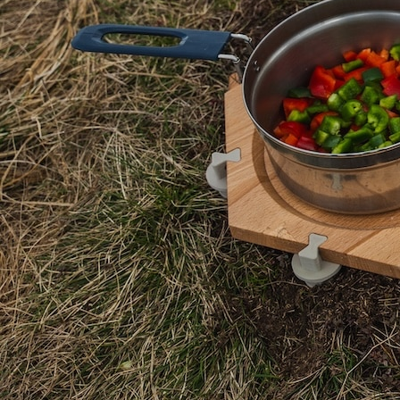
CONCEPT
DESIGN
EVENEMENT
FRANCE
INNOVATION
NENDO
TRAIN TRAMWAY
TRANSPORT
12 mars 2025 /
Pas encore de commentaires
Le nouveau TGV INOUI 2026 : Quand le design façonne l’expérience du
voyage à grande vitesse
Voila bientôt un et demi que l’on vous parlait des sièges du
futur TGV INOUI, interprétation maison du non moins