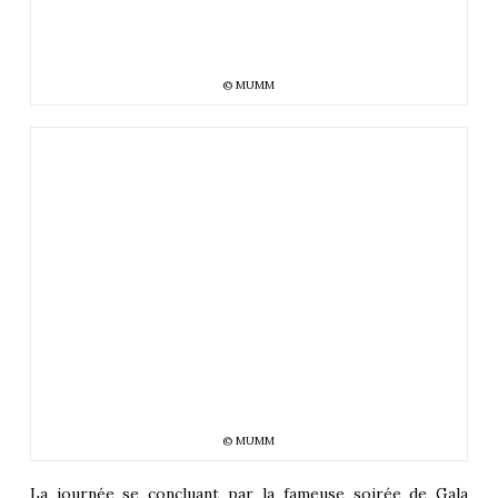
© MUMM
© MUMM
La journée se concluant par la fameuse soirée de Gala