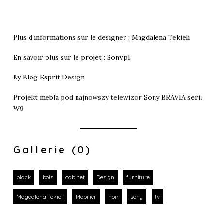
Plus d’informations sur le designer :
Magdalena Tekieli
En savoir plus sur le projet :
Sony.pl
By
Blog Esprit Design
Projekt mebla pod najnowszy telewizor Sony BRAVIA serii
W9
Gallerie (0)
black
bois
cabinet
Design
furniture
Magdalena Tekieli
Mobilier
noir
sony
tv