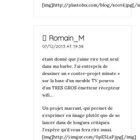
[img]http://plastolux.com/blog/soot4.jpg[/i
Romain_M
07/12/2013 AT 19:38
étant donné que j’aime rire tout seul
dans ma barbe. J’ai entrepris de
dessiner un « contre-projet minute »
sur la base d’un meuble TV pourvu
d’un TRES GROS émetteur récepteur
wifi…
Un projet marrant, qui permet de
s’exprimer en image plutôt que de se
lancer dans de longues critiques.
J’espère qu’il vous fera rire aussi.
[img]http://i.imgur.com/0pE5LsP.jpg[/img]