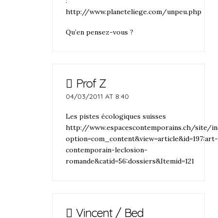
:
http://www.planeteliege.com/unpeu.php
Qu’en pensez-vous ?
Prof Z
04/03/2011 AT 8:40
Les pistes écologiques suisses
http://www.espacescontemporains.ch/site/in
option=com_content&view=article&id=197:art
contemporain-leclosion-
romande&catid=56:dossiers&Itemid=121
Vincent / Bed