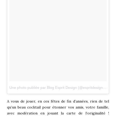
Une photo publiée par Blog Esprit Design (@espritdesign)
le
29 
A vous de jouer, en ces fêtes de fin d’années, rien de tel
qu’un beau cocktail pour étonner vos amis, votre famille,
avec modération en jouant la carte de l’originalité !