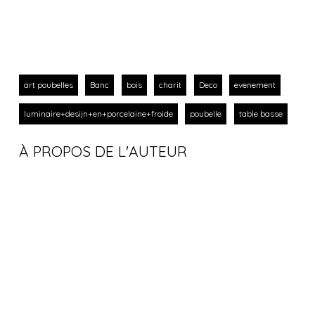
art poubelles
Banc
bois
charit
Deco
evenement
luminaire+desijn+en+porcelaine+froide
poubelle
table basse
À PROPOS DE L'AUTEUR