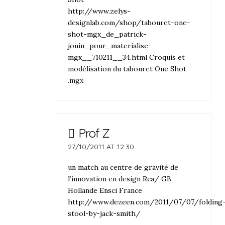
http://www.zelys-
designlab.com/shop/tabouret-one-
shot-mgx_de_patrick-
jouin_pour_materialise-
mgx__710211__34.html
Croquis et
modélisation du tabouret One Shot
.mgx
Prof Z
27/10/2011 AT 12:30
un match au centre de gravité de
l’innovation en design Rca/ GB
Hollande Ensci France
http://www.dezeen.com/2011/07/07/folding
stool-by-jack-smith/