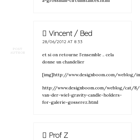
a-grossman-circumstances.html
Vincent / Bed
28/06/2012 AT 8:33
POST
AUTHOR
et si on retourne l’ensemble .. cela
donne un chandelier
[img]http://www.designboom.com/weblog/im
http://www.designboom.com/weblog/cat/8/
van-der-wiel-gravity-candle-holders-
for-galerie-gosserez.html
Prof Z