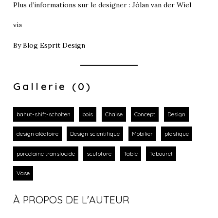
Plus d’informations sur le designer :
Jólan van der Wiel
via
By
Blog Esprit Design
Gallerie (0)
bahut-shift-scholten
bois
Chaise
Concept
Design
design aléatoire
Design scientifique
Mobilier
plastique
porcelaine translucide
sculpture
Table
Tabouret
Vase
À PROPOS DE L'AUTEUR