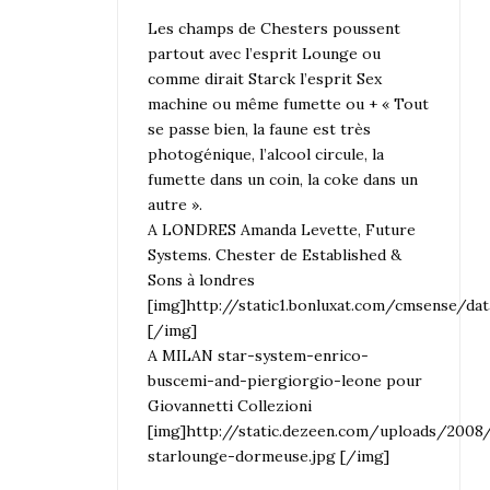
Les champs de Chesters poussent
partout avec l’esprit Lounge ou
comme dirait Starck l’esprit Sex
machine ou même fumette ou + « Tout
se passe bien, la faune est très
photogénique, l’alcool circule, la
fumette dans un coin, la coke dans un
autre ».
A LONDRES Amanda Levette, Future
Systems. Chester de Established &
Sons à londres
[img]http://static1.bonluxat.com/cmsense/
[/img]
A MILAN star-system-enrico-
buscemi-and-piergiorgio-leone pour
Giovannetti Collezioni
[img]http://static.dezeen.com/uploads/200
starlounge-dormeuse.jpg [/img]