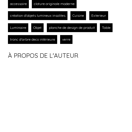
accessoire
cloture originale moderne
création d'objets lumineux insolites
Cuisine
Exterieur
Luminaire
Objet
planche de design de produit
Table
tronc d'arbre deco intérieure
verre
À PROPOS DE L'AUTEUR