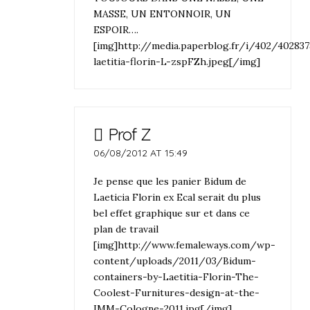
MASSE, UN ENTONNOIR, UN
ESPOIR….
[img]http://media.paperblog.fr/i/402/40283
laetitia-florin-L-zspFZh.jpeg[/img]
Prof Z
06/08/2012 AT 15:49
Je pense que les panier Bidum de
Laeticia Florin ex Ecal serait du plus
bel effet graphique sur et dans ce
plan de travail
[img]http://www.femaleways.com/wp-
content/uploads/2011/03/Bidum-
containers-by-Laetitia-Florin-The-
Coolest-Furnitures-design-at-the-
IMM-Cologne-2011.jpg[/img]