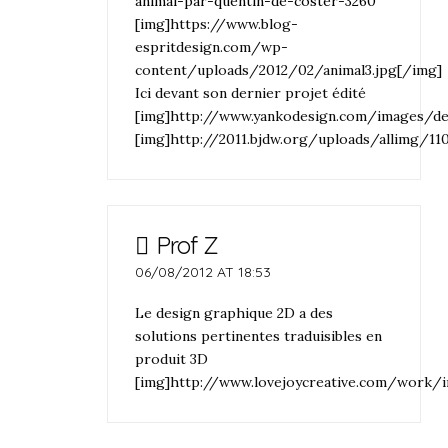
animal-par-quentin-de-coster-3260
[img]https://www.blog-
espritdesign.com/wp-
content/uploads/2012/02/animal3.jpg[/img]
Ici devant son dernier projet édité
[img]http://www.yankodesign.com/images/d
[img]http://2011.bjdw.org/uploads/allimg/11
Prof Z
06/08/2012 AT 18:53
Le design graphique 2D a des
solutions pertinentes traduisibles en
produit 3D
[img]http://www.lovejoycreative.com/work