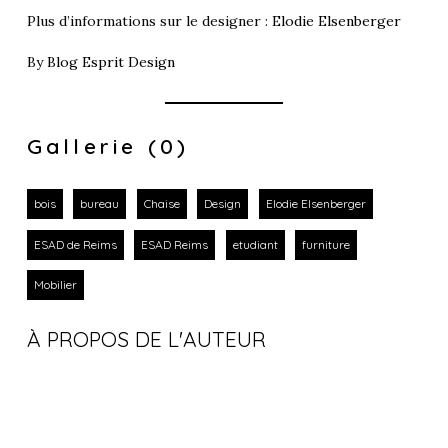
Plus d’informations sur le designer :
Elodie Elsenberger
By
Blog Esprit Design
Gallerie (0)
bois
bureau
Chaise
Design
Elodie Elsenberger
ESAD de Reims
ESAD Reims
etudiant
furniture
Mobilier
À PROPOS DE L'AUTEUR