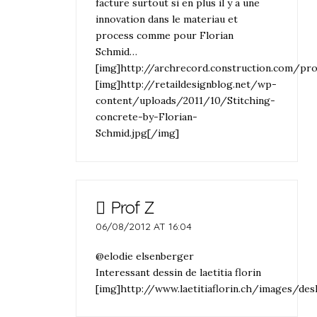
facture surtout si en plus il y a une
innovation dans le materiau et
process comme pour Florian
Schmid…
[img]http://archrecord.construction.com/p
[img]http://retaildesignblog.net/wp-
content/uploads/2011/10/Stitching-
concrete-by-Florian-
Schmid.jpg[/img]
Prof Z
06/08/2012 AT 16:04
@elodie elsenberger
Interessant dessin de laetitia florin
[img]http://www.laetitiaflorin.ch/images/d