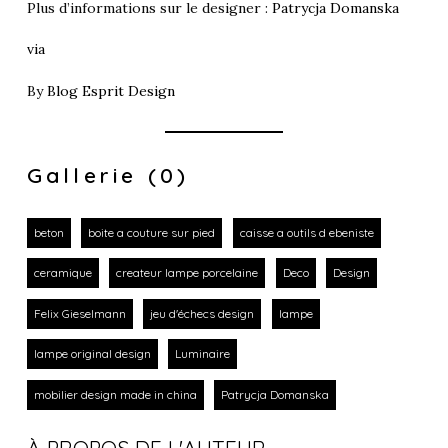
Plus d’informations sur le designer :
Patrycja Domanska
via
By
Blog Esprit Design
Gallerie (0)
beton
boite a couture sur pied
caisse a outils d ebeniste
ceramique
createur lampe porcelaine
Deco
Design
Felix Gieselmann
jeu d'échecs design
lampe
lampe original design
Luminaire
mobilier design made in china
Patrycja Domanska