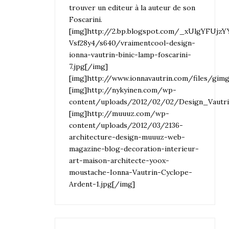
trouver un editeur à la auteur de son
Foscarini.
[img]http://2.bp.blogspot.com/_xUlgYFU
Vsf28y4/s640/vraimentcool-design-
ionna-vautrin-binic-lamp-foscarini-
7.jpg[/img]
[img]http://www.ionnavautrin.com/files/gim
[img]http://nykyinen.com/wp-
content/uploads/2012/02/02/Design_Vautri
[img]http://muuuz.com/wp-
content/uploads/2012/03/2136-
architecture-design-muuuz-web-
magazine-blog-decoration-interieur-
art-maison-architecte-yoox-
moustache-Ionna-Vautrin-Cyclope-
Ardent-1.jpg[/img]