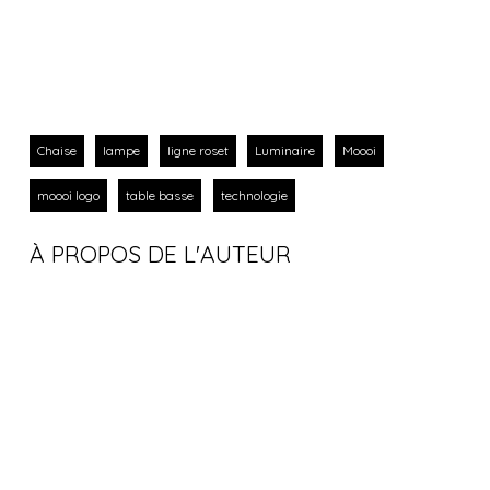
Chaise
lampe
ligne roset
Luminaire
Moooi
moooi logo
table basse
technologie
À PROPOS DE L'AUTEUR