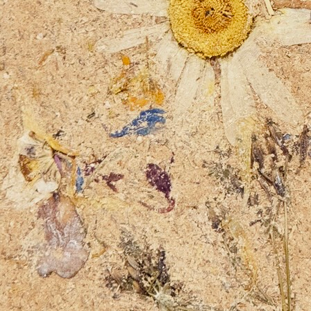
CONCEPT
DESIGN
FRANCE
INNOVATION
07 mai 2025 /
Pas encore de commentaires
Vous en avez maintenant l’habitude, à chaque mois,
chaque semaine, une découverte de nouveaux matériaux
ou bio-matériaux. Une démarche que nous
sélectionnons, un engagement de valorisation de
déchets ou revalorisations de matières qui ne l’étaient
pas jusque là…