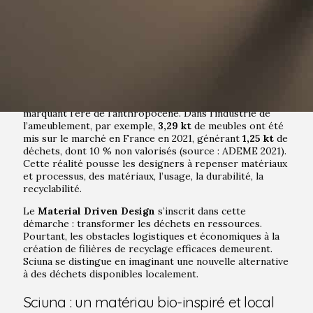
Nous vivons à une époque où l’impact des activités
humaines sur la planète a surpassé les forces naturelles,
marquant l’ère de l’anthropocène. Dans l’industrie de
l’ameublement, par exemple,
3,29 kt
de meubles ont été
mis sur le marché en France en 2021, générant
1,25 kt
de
déchets, dont 10 % non valorisés (source : ADEME 2021).
Cette réalité pousse les designers à repenser matériaux
et processus, des matériaux, l’usage, la durabilité, la
recyclabilité.
Le
Material Driven Design
s’inscrit dans cette
démarche : transformer les déchets en ressources.
Pourtant, les obstacles logistiques et économiques à la
création de filières de recyclage efficaces demeurent.
Sciuna se distingue en imaginant une nouvelle alternative
à des déchets disponibles localement.
Sciuna : un matériau bio-inspiré et local