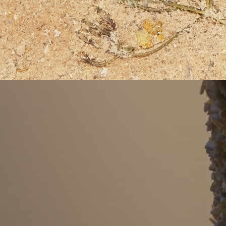
L’innovation, la vision et le design peuvent alors se
croiser pour imaginer de nouvelles ressources, plus
locales, plus durables. Parmi ces initiatives voici,
Sciuna
,
développée par
Julien Coutureau Design Studio
, un
nouveau matériaux imaginé à partir de ressources
naturelles renouvelables, à la fois
biodégradable
,
recyclable
et
produit localement : Les fruits secs et
à coques.