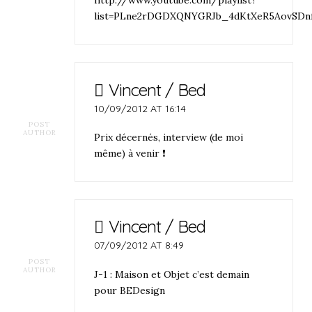
http://www.youtube.com/playlist?
list=PLne2rDGDXQNYGRJb_4dKtXeR5AovSDn
Vincent / Bed
10/09/2012 AT 16:14
POST
AUTHOR
Prix décernés, interview (de moi
même) à venir ❗
Vincent / Bed
07/09/2012 AT 8:49
POST
AUTHOR
J-1 : Maison et Objet c’est demain
pour BEDesign