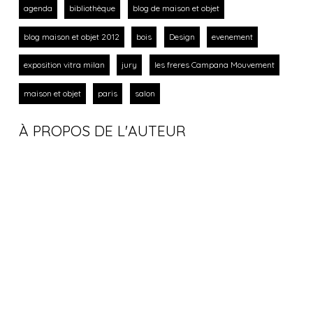
agenda
bibliothèque
blog de maison et objet
blog maison et objet 2012
bois
Design
evenement
exposition vitra milan
jury
les freres Campana Mouvement
maison et objet
paris
salon
À PROPOS DE L'AUTEUR