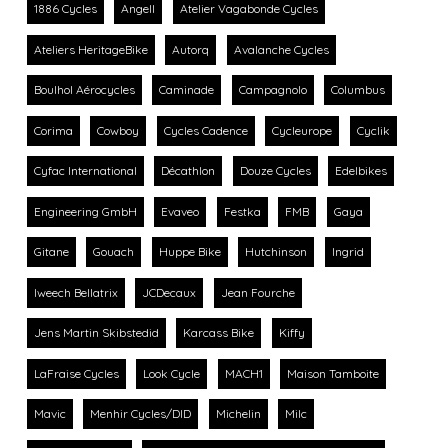
1886 Cycles
Angell
Atelier Vagabonde Cycles
Ateliers HeritageBike
Autorq
Avalanche Cycles
Boulhol Aérocycles
Caminade
Campagnolo
Columbus
Corima
Cowboy
Cycles Cadence
Cycleurope
Cyclik
Cyfac International
Décathlon
Douze Cycles
Edelbikes
Engineering GmbH
Evaveo
Festka
FMB
Gaya
Gitane
Gouach
Huppe Bike
Hutchinson
Ingrid
Iweech Bellatrix
JCDecaux
Jean Fourche
Jens Martin Skibstedid
Karcass Bike
Kiffy
LaFraise Cycles
Look Cycle
MACH1
Maison Tamboite
Mavic
Menhir Cycles/DID
Michelin
Milc