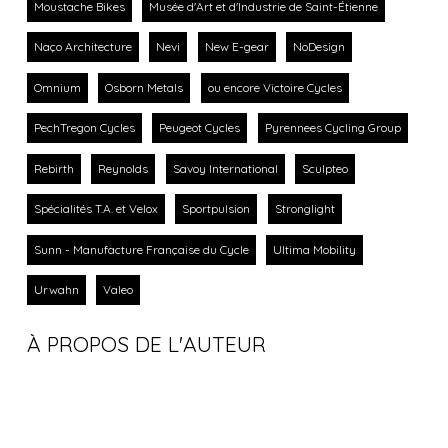
Moustache Bikes
Musée d'Art et d'Industrie de Saint-Étienne
Naço Architecture
Nevi
New E-gear
NoDesign
Omnium
Osborn Metals
ou encore Victoire Cycles
PechTregon Cycles
Peugeot Cycles
Pyrennees Cycling Group
Rebirth
Reynolds
Savoy International
Sculpteo
Spécialités T.A. et Velox
Sportpulsion
Stronglight
Sunn - Manufacture Française du Cycle
Ultima Mobility
Urwahn
Valeo
À PROPOS DE L'AUTEUR