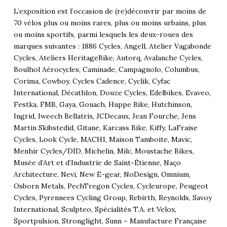
L’exposition est l’occasion de (re)découvrir par moins de
70 vélos plus ou moins rares, plus ou moins urbains, plus
ou moins sportifs, parmi lesquels les deux-roues des
marques suivantes : 1886 Cycles, Angell, Atelier Vagabonde
Cycles, Ateliers HeritageBike, Autorq, Avalanche Cycles,
Boulhol Aérocycles, Caminade, Campagnolo, Columbus,
Corima, Cowboy, Cycles Cadence, Cyclik, Cyfac
International, Décathlon, Douze Cycles, Edelbikes, Evaveo,
Festka, FMB, Gaya, Gouach, Huppe Bike, Hutchinson,
Ingrid, Iweech Bellatrix, JCDecaux, Jean Fourche, Jens
Martin Skibstedid, Gitane, Karcass Bike, Kiffy, LaFraise
Cycles, Look Cycle, MACH1, Maison Tamboite, Mavic,
Menhir Cycles/DID, Michelin, Milc, Moustache Bikes,
Musée d’Art et d’Industrie de Saint-Étienne, Naço
Architecture, Nevi, New E-gear, NoDesign, Omnium,
Osborn Metals, PechTregon Cycles, Cycleurope, Peugeot
Cycles, Pyrennees Cycling Group, Rebirth, Reynolds, Savoy
International, Sculpteo, Spécialités T.A. et Velox,
Sportpulsion, Stronglight, Sunn – Manufacture Française