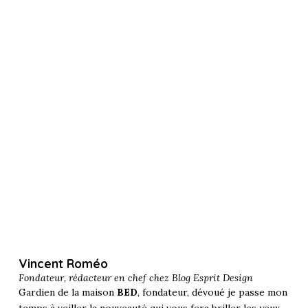
Vincent Roméo
Fondateur, rédacteur en chef chez
Blog Esprit Design
Gardien de la maison
BED
, fondateur, dévoué je passe mon
temps à veiller la nouveauté qui vous fera briller les yeux.