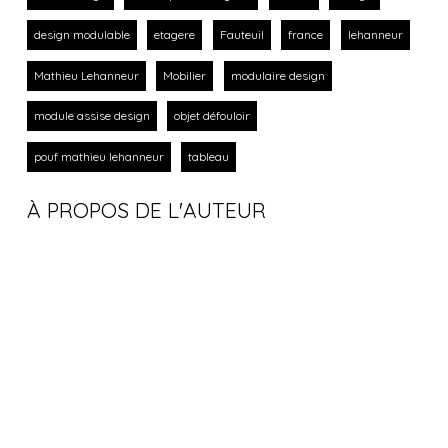
design modulable
etagere
Fauteuil
france
lehanneur
Mathieu Lehanneur
Mobilier
modulaire design
module assise design
objet défouloir
pouf mathieu lehanneur
tableau
À PROPOS DE L'AUTEUR