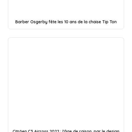
Barber Osgerby fête les 10 ans de la chaise Tip Ton
Citröen C3 Aicross 2022 : l’âge de raison, par le design