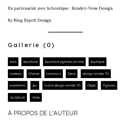
En partenariat avec la boutique :
Rendez-Vous Design
By
Blog Esprit Design
Gallerie (0)
bois
bouilloire
bouilloire pylones on line
boutique
cadeau
Chaise
concours
Deco
design année 70
evenemtn
jeu
lustre design année 70
Objet
Pylones
sculpture
Vase
À PROPOS DE L'AUTEUR