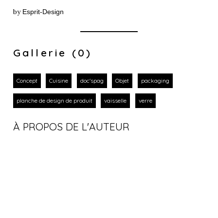
by
Esprit-Design
Gallerie (0)
Concept
Cuisine
doc'spag
Objet
packaging
planche de design de produit
vaisselle
verre
À PROPOS DE L'AUTEUR