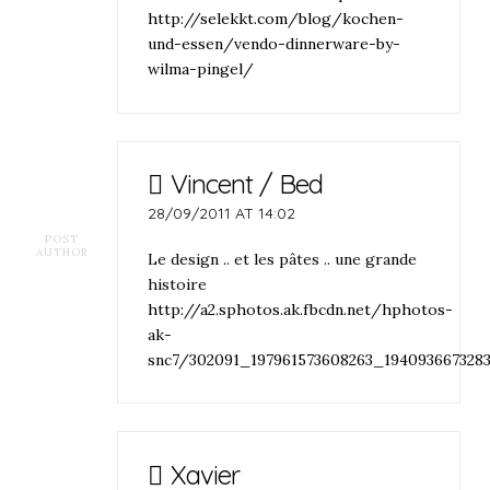
http://selekkt.com/blog/kochen-
und-essen/vendo-dinnerware-by-
wilma-pingel/
Vincent / Bed
28/09/2011 AT 14:02
POST
AUTHOR
Le design .. et les pâtes .. une grande
histoire
http://a2.sphotos.ak.fbcdn.net/hphotos-
ak-
snc7/302091_197961573608263_194093667328
Xavier