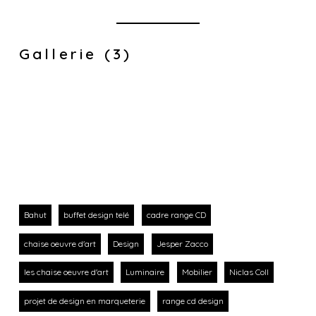
Gallerie (3)
Bahut
buffet design telé
cadre range CD
chaise oeuvre d'art
Design
Jesper Zacco
les chaise oeuvre d'art
Luminaire
Mobilier
Niclas Coll
projet de design en marqueterie
range cd design