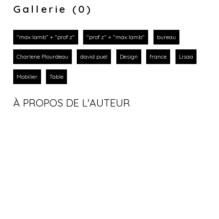
Gallerie (0)
"max lamb" + "prof z"
"prof z" + "max lamb"
bureau
Charlene Plourdeau
david puel
Design
france
Lisaa
Mobilier
Table
À PROPOS DE L'AUTEUR