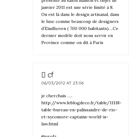
présenté au salon maison et objet de
janvier 2011 est une série limité à 8.
On est là dans le design artisanal, dans
le luxe comme beaucoup de designers
d’Eindhoven ( 700 000 habitants)….Ce
dernier modèle doit nous servir en
Province comme on dit à Paris
cf
06/03/2012 AT 23:06
je cherchais …..
http://www.leblogdeco.fr/table/11118-
table-bureau-en-palissandre-de-rio-
et-sycomore-captains-world-is-
law.html
@profz