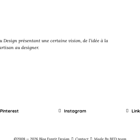
 Design présentant une certaine vision, de l’idée à la
’artisan au designer.
Pinterest
Instagram
Lin
©2008 — 2026 Blog Esprit Design
Contact
Made By BED team