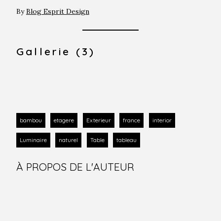
By
Blog Esprit Design
Gallerie (3)
bambou
etagere
Exterieur
france
interior
Luminaire
naturel
Table
tableau
À PROPOS DE L'AUTEUR