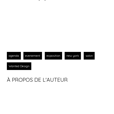
agenda
evenement
exposition
new york
salon
Wanted Design
À PROPOS DE L'AUTEUR