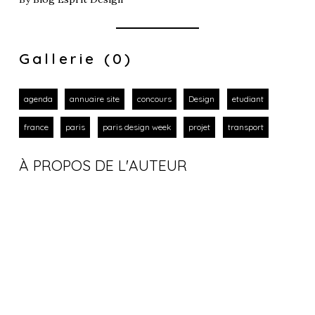
Gallerie (0)
agenda
annuaire site
concours
Design
etudiant
france
paris
paris design week
projet
transport
À PROPOS DE L'AUTEUR