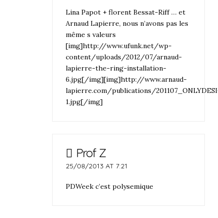
Lina Papot + florent Bessat-Riff … et
Arnaud Lapierre, nous n’avons pas les
même s valeurs
[img]http://www.ufunk.net/wp-
content/uploads/2012/07/arnaud-
lapierre-the-ring-installation-
6.jpg[/img][img]http://www.arnaud-
lapierre.com/publications/201107_ONLYDE
1.jpg[/img]
Prof Z
25/08/2013 AT 7:21
PDWeek c’est polysemique