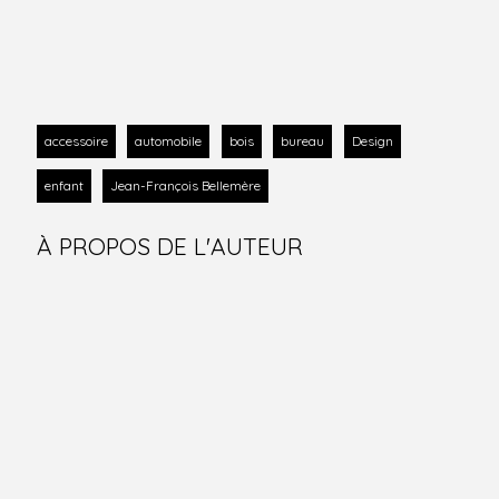
accessoire
automobile
bois
bureau
Design
enfant
Jean-François Bellemère
À PROPOS DE L'AUTEUR