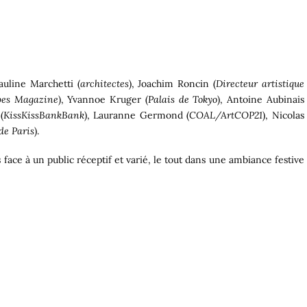
auline Marchetti (
architectes
), Joachim Roncin (
Directeur artistique
apes Magazine
), Yvannoe Kruger (
Palais de Tokyo
), Antoine Aubinais
(
KissKissBankBank
), Lauranne Germond (
COAL/ArtCOP21
), Nicolas
de Paris
).
face à un public réceptif et varié, le tout dans une ambiance festive