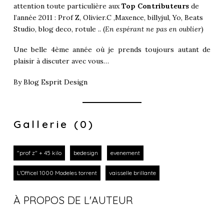
attention toute particulière aux
Top Contributeurs
de
l’année 2011 : Prof Z, Olivier.C ,Maxence, billyjul, Yo, Beats
Studio, blog deco, rotule .. (
En espérant ne pas en oublier
)
Une belle 4ème année où je prends toujours autant de
plaisir à discuter avec vous…
By
Blog Esprit Design
Gallerie (0)
"prof z" + 45 kilo
bedesign
evenement
L'Officel 1000 Modeles torrent
vaisselle brillante
À PROPOS DE L'AUTEUR