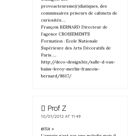
provoacteursme(r)diatiques, des
commissaires priseurs de cabinets de
curiosités….
François BERNARD Directeur de
l’agence CROISEMENTS
Formation : Ecole Nationale
Supérieure des Arts Décoratifs de
Paris…..
http://deco-design.biz/salle-d-eau-
bains-leroy-merlin-francois-
bernard/8617/
Prof Z
10/01/2012 AT 11:49
@Xit »
L’ennuie n’est pas une maladie mais il