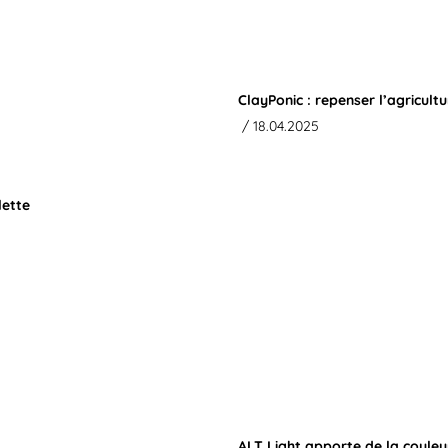
ClayPonic : repenser l’agricul
/ 18.04.2025
lette
ALT Light apporte de la couleu