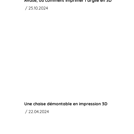
AVase, ou comment imprimer l’argile en 3D
/ 25.10.2024
Une chaise démontable en impression 3D
/ 22.04.2024