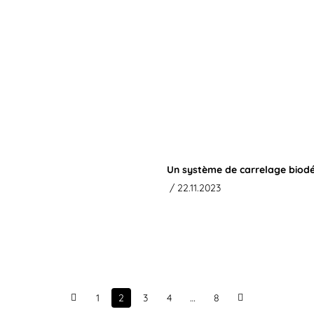
Un système de carrelage biod
/ 22.11.2023
1
2
3
4
…
8
Prev
Next