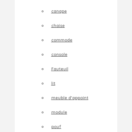
canape
chaise
commode
console
Fauteuil
lit
meuble d’appoint
module
pouf