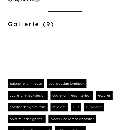
Gallerie (9)
baignoire lumineuse
cadre design lumineux
cadre lumineux design
cadre lumineux intérieur
escalier
escalier design murale
etudiant
LED
Luminaire
objet mur design ecal
placer une rampe d'escalier