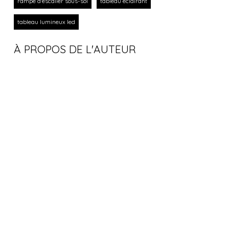
rampe d'escalier sous-sol
tableau eclairant
tableau lumineux led
À PROPOS DE L'AUTEUR