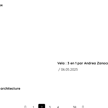
ux
Vela : 3 en 1 par Andrea Zanoc
/ 06.05.2025
 architecture
1
2
3
4
…
38