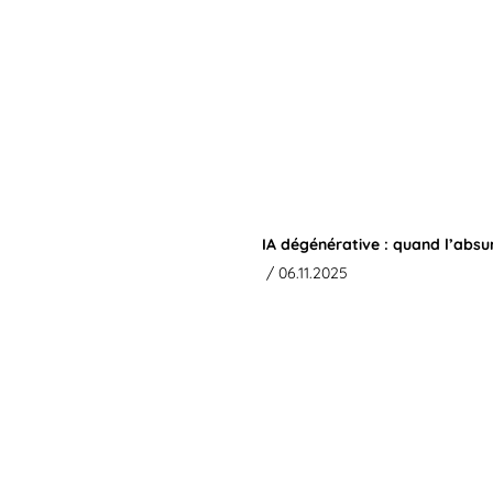
IA dégénérative : quand l’absu
/ 06.11.2025