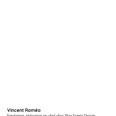
Vincent Roméo
Fondateur, rédacteur en chef chez
Blog Esprit Design