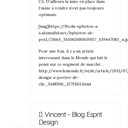
CA. D’ailleurs la mise en place dans
l’usine à vendre n’est pas toujours
optimum..
[img]https://fbcdn-sphotos-a-
a.akamaihd.net/hphotos-ak-
prn1/21664_561062680619107_619447083_n.j
Pour une fois, il y a un article
interessant dans le Monde qui fait le
point sur ce segment de marché…
http://www.lemonde.fr/style/article/2013/0
design-a-portee-de-
clic_3448306_1575563.html
Vincent - Blog Esprit
Design