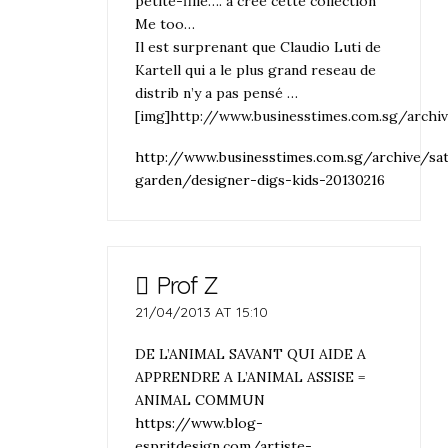
petite-fille…. a crée cette collection
Me too…
Il est surprenant que Claudio Luti de
Kartell qui a le plus grand reseau de
distrib n’y a pas pensé …
[img]http://www.businesstimes.com.sg/arch
http://www.businesstimes.com.sg/archive/sa
garden/designer-digs-kids-20130216
Prof Z
21/04/2013 AT 15:10
DE L’ANIMAL SAVANT QUI AIDE A
APPRENDRE A L’ANIMAL ASSISE =
ANIMAL COMMUN
https://www.blog-
espritdesign.com/artiste-