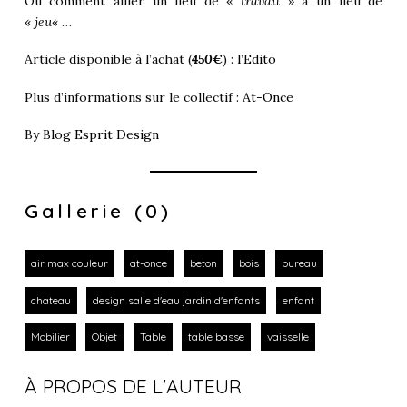
Où comment allier un lieu de «
travail
» à un lieu de
«
jeu
« …
Article disponible à l’achat (
450€
) :
l’Edito
Plus d’informations sur le collectif :
At-Once
By
Blog Esprit Design
Gallerie (0)
air max couleur
at-once
beton
bois
bureau
chateau
design salle d'eau jardin d'enfants
enfant
Mobilier
Objet
Table
table basse
vaisselle
À PROPOS DE L'AUTEUR