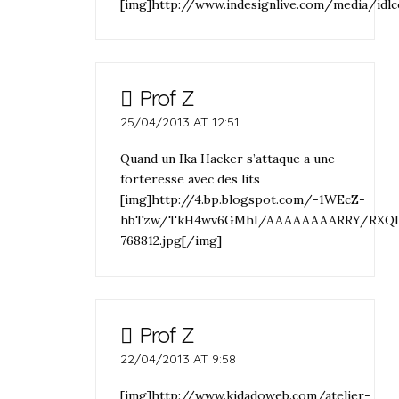
[img]http://www.indesignlive.com/media/id
Prof Z
25/04/2013 AT 12:51
Quand un Ika Hacker s’attaque a une
forteresse avec des lits
[img]http://4.bp.blogspot.com/-1WEcZ-
hbTzw/TkH4wv6GMhI/AAAAAAAARRY/RXQD7
768812.jpg[/img]
Prof Z
22/04/2013 AT 9:58
[img]http://www.kidadoweb.com/atelier-