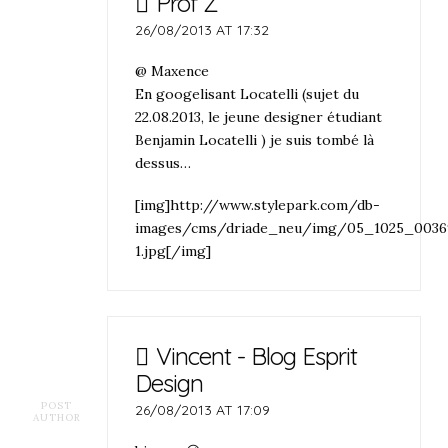
Prof Z
26/08/2013 AT 17:32
@ Maxence
En googelisant Locatelli (sujet du
22.08.2013, le jeune designer étudiant
Benjamin Locatelli ) je suis tombé là
dessus…
[img]http://www.stylepark.com/db-
images/cms/driade_neu/img/05_1025_0036
1.jpg[/img]
Vincent - Blog Esprit
Design
POST
26/08/2013 AT 17:09
AUTHOR