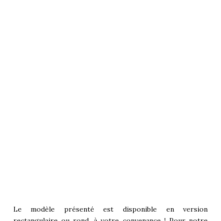
Le modèle présenté est disponible en version
rectangulaire ou rond, à votre convenance ! Pour notre