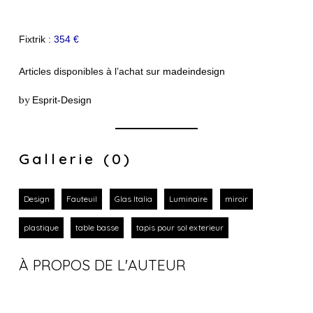
Fixtrik :
354 €
Articles disponibles à l’achat sur
madeindesign
by
Esprit-Design
Gallerie (0)
Design
Fauteuil
Glas Italia
Luminaire
miroir
plastique
table basse
tapis pour sol exterieur
À PROPOS DE L'AUTEUR