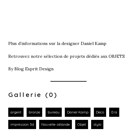
Plus d’informations sur la designer
Daniel Kamp
Retrouvez notre sélection de projets dédiés aux
OBJETS
By
Blog Esprit Design
Gallerie (0)
argent
bronze
bureau
Daniel Kamp
Deco
Era
impression 3d
Nouvelle-zélande
Objet
stylo