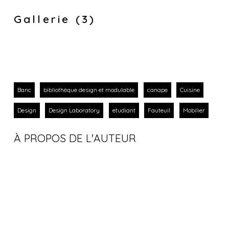
Gallerie (3)
Banc
bibliothèque design et modulable
canape
Cuisine
Design
Design Laboratory
etudiant
Fauteuil
Mobilier
À PROPOS DE L'AUTEUR