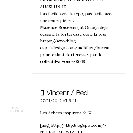
AUSSI UN JE…
Pas facile avec la typo, pas facile avec
une seule pièce…
Maxence Boiseeau ( at Once)a dejà
dessiné la forteresse donc la tour
https://www.blog-
espritdesign.com/mobilier/bureau-
pour-enfant-forteresse-par-le-
collectif-at-once-8669
Vincent / Bed
27/11/2012 AT 9:41
POST
AUTHOR
Les échecs inspirent 💡 💡
[img]http://4.bp.blogspot.com/-
N3HfuK_MOWI/ULJ-