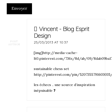
Envoyer
Vincent - Blog Esprit
Design
POST
25/03/2013 AT 10:37
AUTHOR
[img]http://media-cache-
lt0.pinterest.com/736x/8d/ab/09/8dab09ba17
sustainable chess set
http://pinterest.com/pin/5207355791603035
les échecs .. une source d’inspiration
inépuisable ❓