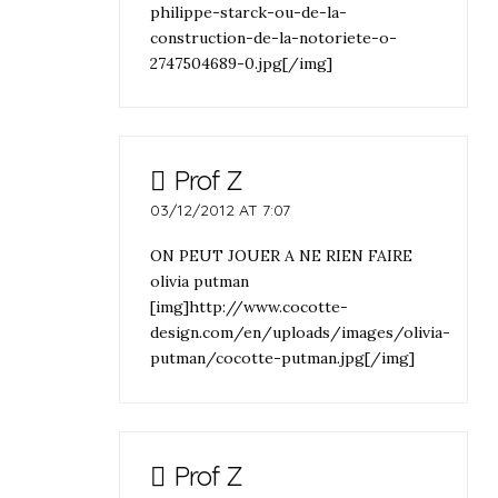
philippe-starck-ou-de-la-
construction-de-la-notoriete-o-
2747504689-0.jpg[/img]
Prof Z
03/12/2012 AT 7:07
ON PEUT JOUER A NE RIEN FAIRE
olivia putman
[img]http://www.cocotte-
design.com/en/uploads/images/olivia-
putman/cocotte-putman.jpg[/img]
Prof Z