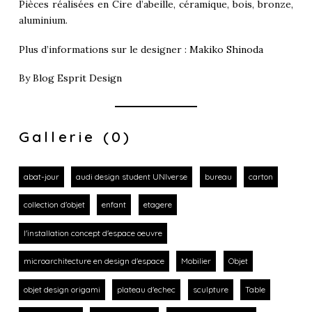
Pièces réalisées en Cire d’abeille, céramique, bois, bronze,
aluminium.
Plus d’informations sur le designer :
Makiko Shinoda
By
Blog Esprit Design
Gallerie (0)
abat-jour
audi design student UNIverse
bureau
carton
collection d'objet
enfant
etagere
l'installation concept d'espace oeuvre
microarchitecture en design d'espace
Mobilier
Objet
objet design origami
plateau d'echec
sculpture
Table