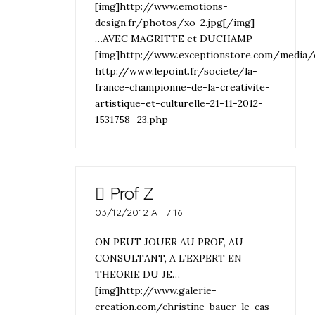
[img]http://www.emotions-
design.fr/photos/xo-2.jpg[/img]
…AVEC MAGRITTE et DUCHAMP
[img]http://www.exceptionstore.com/media
http://www.lepoint.fr/societe/la-
france-championne-de-la-creativite-
artistique-et-culturelle-21-11-2012-
1531758_23.php
Prof Z
03/12/2012 AT 7:16
ON PEUT JOUER AU PROF, AU
CONSULTANT, A L’EXPERT EN
THEORIE DU JE…
[img]http://www.galerie-
creation.com/christine-bauer-le-cas-