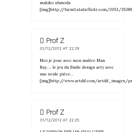
makiko shinoda
[img]http://farm3.staticflickr.com/2051/353
Prof Z
01/12/2012 AT 22:29
Moi je joue avec mon maître Man
Ray….. le jeu du Smile design arty avec
une seule pièce…
[img]http://www.artdif.com/artdif_images/p
Prof Z
01/12/2012 AT 22:25
LE DESIGN EST UN JEU? C’EST