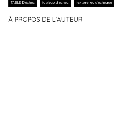
TABLE D'échec
tableau d echec
texture jeu d'echeque
À PROPOS DE L'AUTEUR