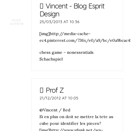
Vincent - Blog Esprit
Design
POST
25/03/2013 AT 10:36
AUTHOR
[img]http://media-cache-
ec4.pinterest.com/736x/e0/a9/bc/e0a9bcac41
chess game – nonessentials
Schachspiel
Prof Z
21/12/2012 AT 10:05
@Vincent / Bed
Si en plus on doit se mettre la tete au
cube pour identifier les pieces?
[img]http://www.ufunk.net/wp-