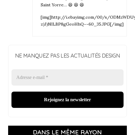
Saint Yorre… 😆 😆 😆
[img]http://i.ebayimg.com/00/s/ODMzWDU
z)J)NILBP8gGeoHhQ~~60_35.JPG[/img]
NE MANQUEZ PAS LES ACTUALITÉS DESIGN
DANS LE MÊME RAYON