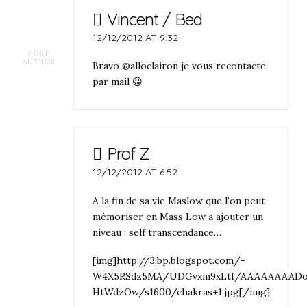
Vincent / Bed
12/12/2012 AT 9:32
POST
AUTHOR
Bravo @alloclairon je vous recontacte
par mail 😀
Prof Z
12/12/2012 AT 6:52
A la fin de sa vie Maslow que l’on peut
mémoriser en Mass Low a ajouter un
niveau : self transcendance…
[img]http://3.bp.blogspot.com/-
W4X5RSdz5MA/UDGvxm9xLtI/AAAAAAAADo
HtWdzOw/s1600/chakras+1.jpg[/img]