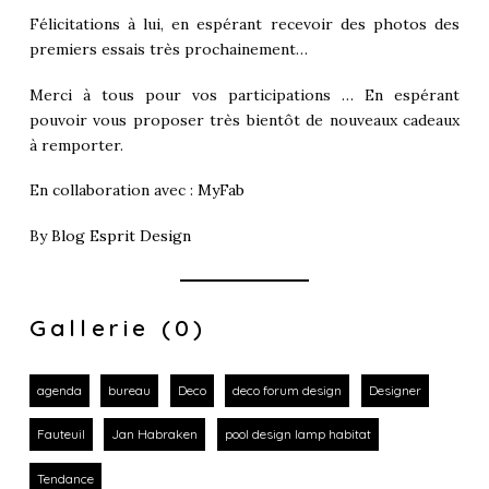
Félicitations à lui, en espérant recevoir des photos des
premiers essais très prochainement…
Merci à tous pour vos participations … En espérant
pouvoir vous proposer très bientôt de nouveaux cadeaux
à remporter.
En collaboration avec :
MyFab
By
Blog Esprit Design
Gallerie (0)
agenda
bureau
Deco
deco forum design
Designer
Fauteuil
Jan Habraken
pool design lamp habitat
Tendance