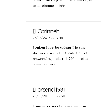
bonsoir merci je tente volontiers j’ai
tweetébonne soirée
Corinneb
27/12/2015 AT 9:48
BonjourSuperbe cadeau !!! je suis
abonnée corinneb… ORANGE.fr et
retweeté @poulette14790merci et
bonne journée
arsenal1981
26/12/2015 AT 22:50
Bonsoir à vous,et encore une fois