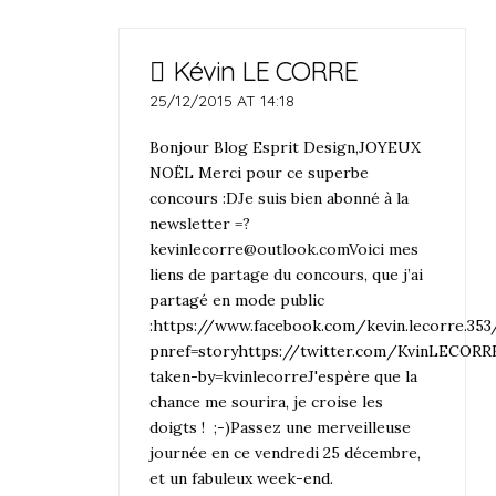
Kévin LE CORRE
25/12/2015 AT 14:18
Bonjour Blog Esprit Design,JOYEUX
NOËL Merci pour ce superbe
concours :DJe suis bien abonné à la
newsletter =?
kevinlecorre@outlook.comVoici mes
liens de partage du concours, que j’ai
partagé en mode public
:
https://www.facebook.com/kevin.lecorre.35
pnref=storyhttps://twitter.com/KvinLECOR
taken-by=kvinlecorreJ'espère
que la
chance me sourira, je croise les
doigts ! ;-)Passez une merveilleuse
journée en ce vendredi 25 décembre,
et un fabuleux week-en
d.