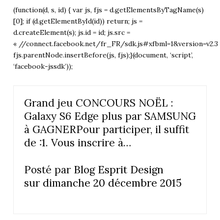
(function(d, s, id) { var js, fjs = d.getElementsByTagName(s)
[0]; if (d.getElementById(id)) return; js =
d.createElement(s); js.id = id; js.src =
« //connect.facebook.net/fr_FR/sdk.js#xfbml=1&version=v2.3 
fjs.parentNode.insertBefore(js, fjs);}(document, ‘script’,
‘facebook-jssdk’));
Grand jeu CONCOURS NOËL :
Galaxy S6 Edge plus par SAMSUNG
à GAGNERPour participer, il suffit
de :1. Vous inscrire à…
Posté par
Blog Esprit Design
sur
dimanche 20 décembre 2015