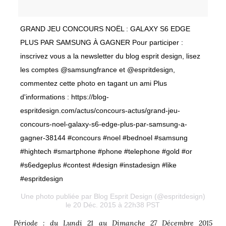
GRAND JEU CONCOURS NOËL : GALAXY S6 EDGE
PLUS PAR SAMSUNG À GAGNER Pour participer :
inscrivez vous a la newsletter du blog esprit design, lisez
les comptes @samsungfrance et @espritdesign,
commentez cette photo en tagant un ami Plus
d'informations : https://blog-
espritdesign.com/actus/concours-actus/grand-jeu-
concours-noel-galaxy-s6-edge-plus-par-samsung-a-
gagner-38144 #concours #noel #bednoel #samsung
#hightech #smartphone #phone #telephone #gold #or
#s6edgeplus #contest #design #instadesign #like
#espritdesign
Une photo publiée par Blog Esprit Design (@espritdesign)
le 20 Déc. 2015 à 22h38 PST
Période : du Lundi 21 au Dimanche 27 Décembre 2015