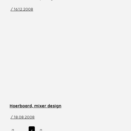
/ 16.12.2008
Hoerboard, mixer design
/ 18.08.2008
Prev
Next
…
6