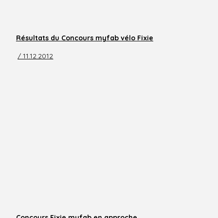
Résultats du Concours myfab vélo Fixie
/ 11.12.2012
Concours Fixie myfab en approche