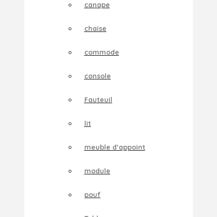
canape
chaise
commode
console
Fauteuil
lit
meuble d’appoint
module
pouf