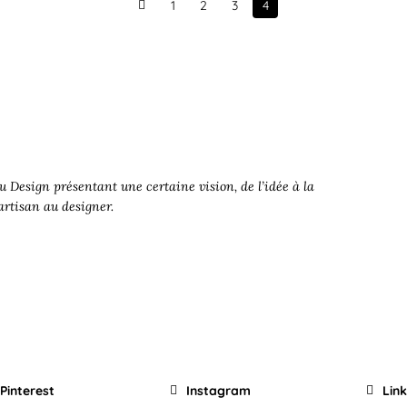
1
2
3
4
Prev
 Design présentant une certaine vision, de l’idée à la
’artisan au designer.
Pinterest
Instagram
Lin