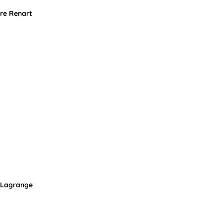
re Renart
JSLagrange