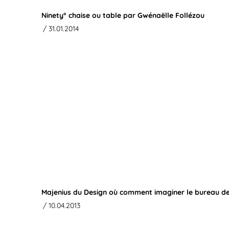
Ninety° chaise ou table par Gwénaëlle Follézou
/ 31.01.2014
Majenius du Design où comment imaginer le bureau d
/ 10.04.2013