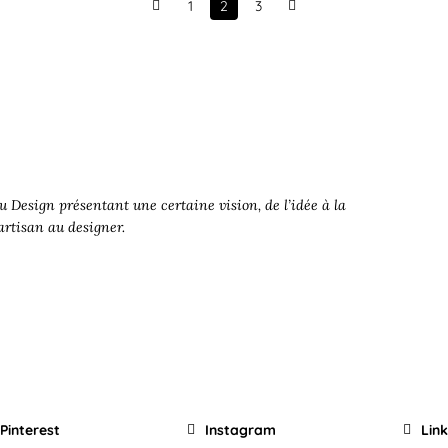
1
2
3
Prev
Next
 Design présentant une certaine vision, de l’idée à la
’artisan au designer.
Pinterest
Instagram
Lin