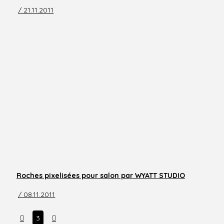
/ 21.11.2011
Roches pixelisées pour salon par WYATT STUDIO
/ 08.11.2011
Prev
Next
3