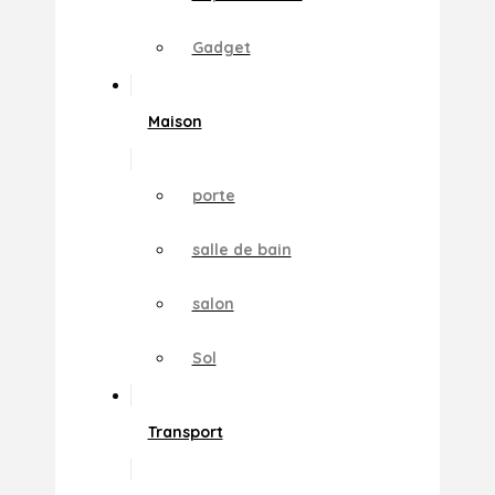
Gadget
Maison
porte
salle de bain
salon
Sol
Transport