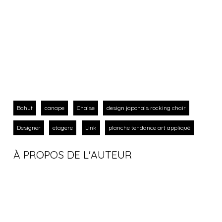
Bahut
canape
Chaise
design japonais rocking chair
Designer
etagere
Link
planche tendance art appliqué
À PROPOS DE L'AUTEUR