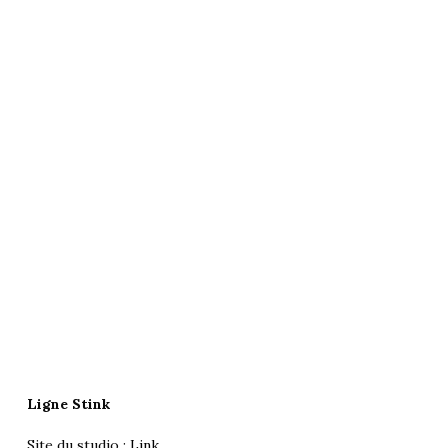
Ligne Stink
Site du studio :
Link