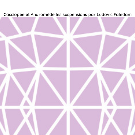
Cassiopée et Andromède les suspensions par Ludovic Faledam