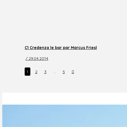
C1 Credenza le bar par Marcus Friesl
/ 29.04.2014
Next
1
2
3
…
5