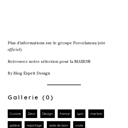
Plus d’informations sur le groupe
Porcelanosa
(
site
officiel
)
Retrouvez notre sélection pour la
MAISON
By
Blog Esprit Design
Gallerie (0)
Cuisine
Deco
Design
france
lyon
marbre
patère
reportage
salle de bain
visite